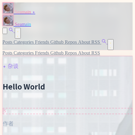
✦
Seamain
Seamain
Posts
Categories
Friends
Github Repos
About
RSS
Posts
Categories
Friends
Github Repos
About
RSS
✦ 杂谈
Hello World
S
作者